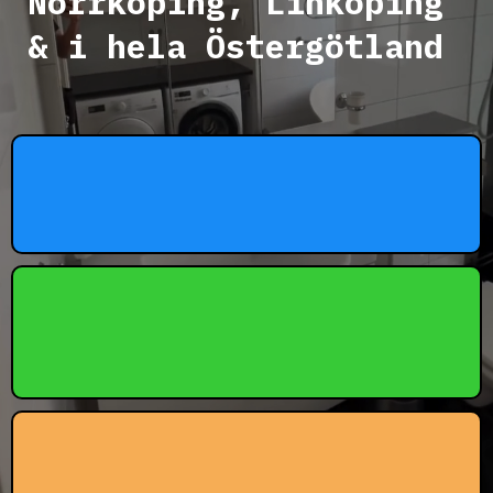
Norrköping, Linköping
& i hela Östergötland
⚡Snabba Svar
Vi återkommer alltid snabbt med offert.
🔒Trygga avtal
Inga krångliga villkor, bara tydlighet.