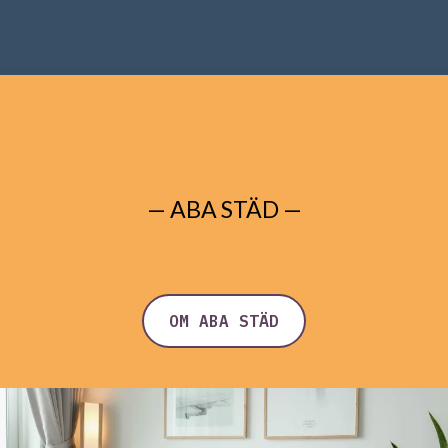
Din lokala städpartner för
ett skinande rent hem.
— ABA STÄD —
OM ABA STÄD