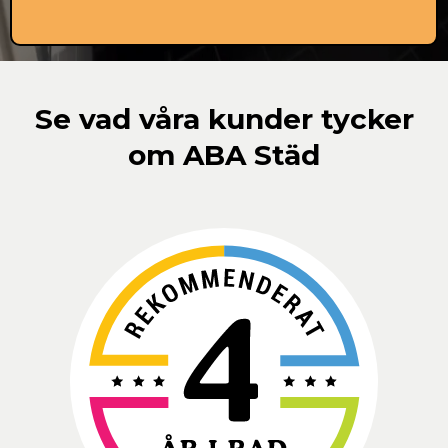
Du ser exakt vad som ingår – inget gömt.
Se vad våra kunder tycker
om ABA Städ