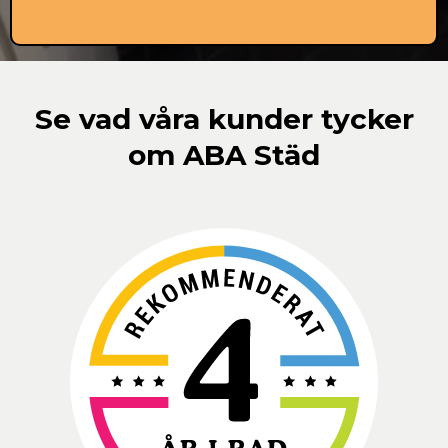
Du ser exakt vad som ingår – inget gömt.
Se vad våra kunder tycker
om ABA Städ