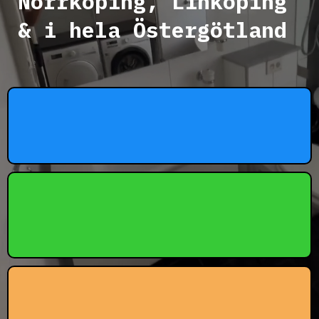
Norrköping, Linköping
& i hela Östergötland
⚡Snabba Svar
Vi återkommer alltid snabbt med offert.
🔒Trygga avtal
Inga krångliga villkor, bara tydlighet.