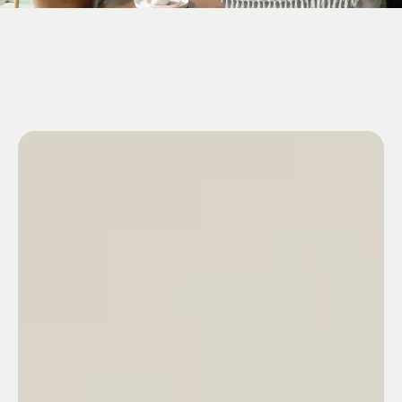
En städning du ser och
känner i hela hemmet