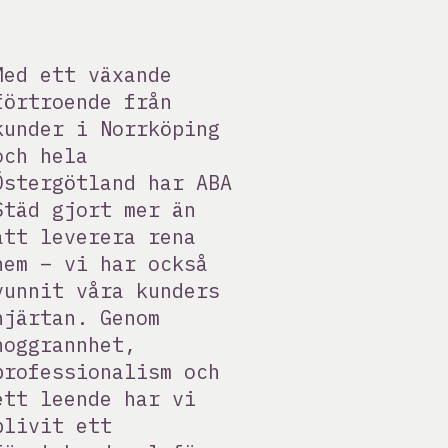
Med ett växande
förtroende från
kunder i Norrköping
och hela
Östergötland har ABA
Städ gjort mer än
att leverera rena
hem – vi har också
vunnit våra kunders
hjärtan. Genom
noggrannhet,
professionalism och
ett leende har vi
blivit ett