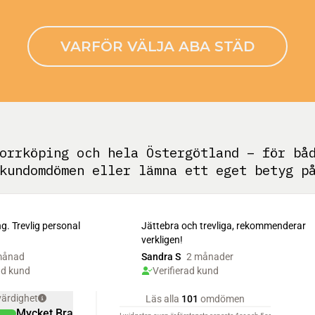
VARFÖR VÄLJA ABA STÄD
orrköping och hela Östergötland – för bå
 kundomdömen eller lämna ett eget betyg 