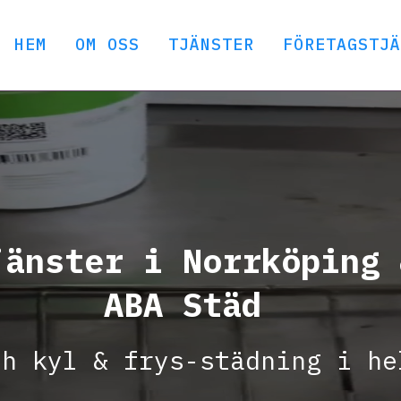
HEM
OM OSS
TJÄNSTER
FÖRETAGSTJÄ
jänster i Norrköping 
ABA Städ
ch kyl & frys-städning i he