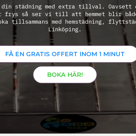
 din städning med extra tillval. Oavsett 
r frys så ser vi till att hemmet blir båd
oka tillsammans med hemstädning, flyttstä
Linköping.
FÅ EN GRATIS OFFERT INOM 1 MINUT
BOKA HÄR!